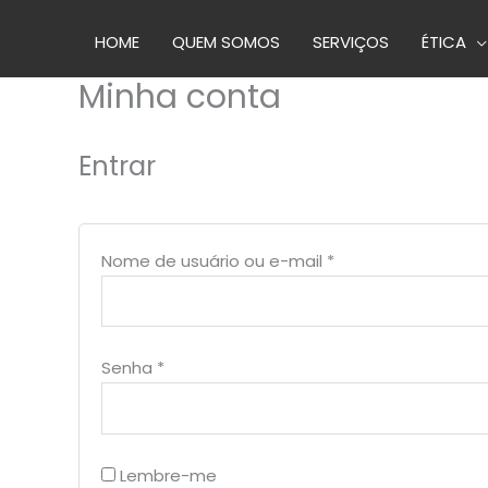
Ir
HOME
QUEM SOMOS
SERVIÇOS
ÉTICA
para
o
Minha conta
conteúdo
Entrar
Obrigatório
Nome de usuário ou e-mail
*
Obrigatório
Senha
*
Lembre-me